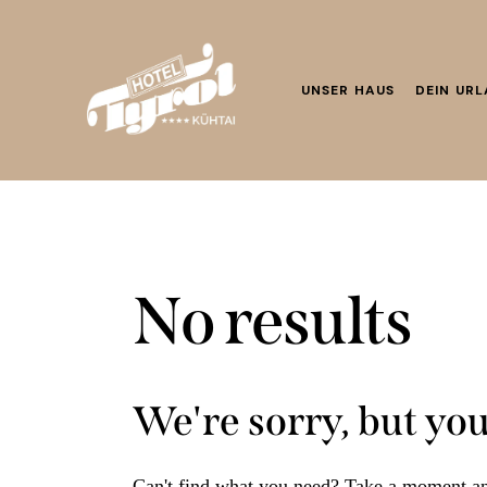
UNSER HAUS
DEIN UR
No results
We're sorry, but yo
Can't find what you need? Take a moment an