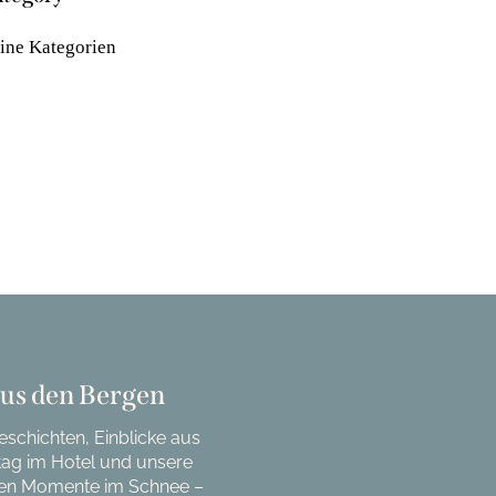
ine Kategorien
aus den Bergen
schichten, Einblicke aus
tag im Hotel und unsere
en Momente im Schnee –