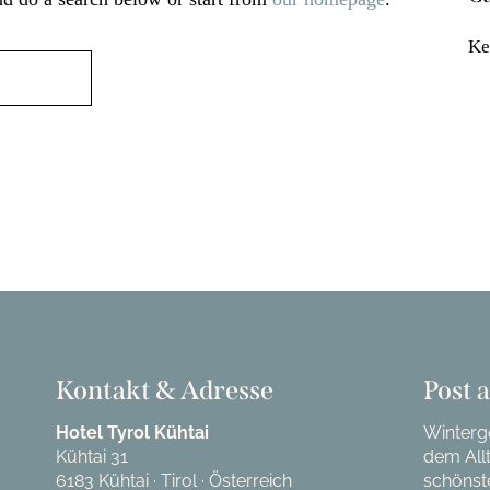
Ke
Kontakt & Adresse
Post 
Hotel Tyrol Kühtai
Winterge
Kühtai 31
dem All
6183 Kühtai · Tirol · Österreich
schönst