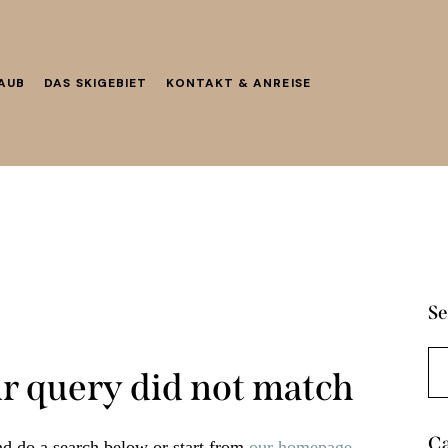
LAUB
DAS SKIGEBIET
KONTAKT & ANREISE
Se
ur query did not match
Ca
d do a search below or start from
our homepage
.