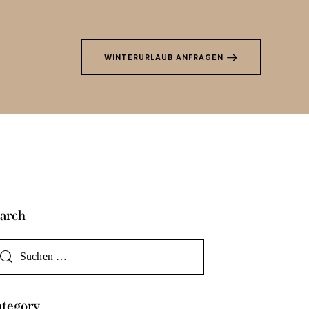
WINTERURLAUB ANFRAGEN
arch
tegory