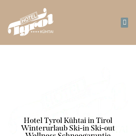
d
d
W
Hotel Tyrol Kühtai in Tirol
Winterurlaub Ski-in Ski-out
Wellness Schneegarantie