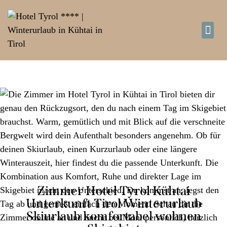
d
d
W
Zimmer Hotel Tyrol Kühtai
Unterkunft Tirol Winterurlaub
Skiurlaub komfortabel wohnen