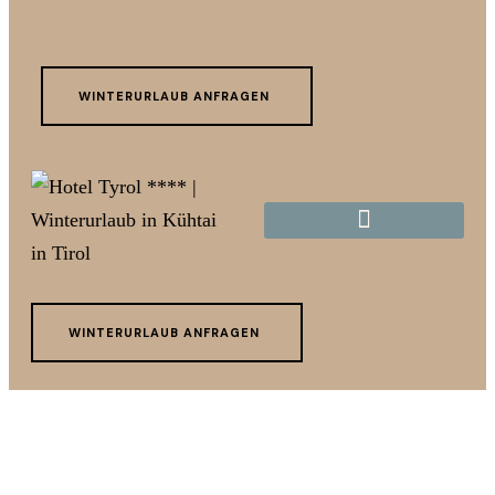
WINTERURLAUB ANFRAGEN
Kontakt & Anreise
Winterurlaub anfragen
WINTERURLAUB ANFRAGEN