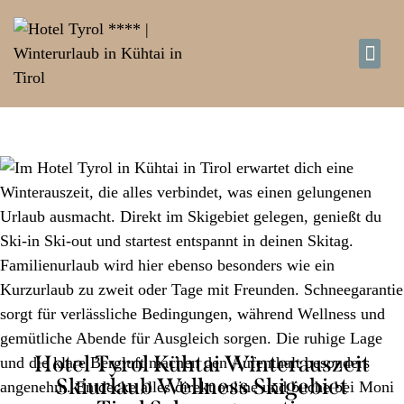
d
d
W
Hotel Tyrol Kühtai Winterauszeit
Skiurlaub Wellness Skigebiet