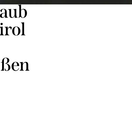
laub
irol
eßen