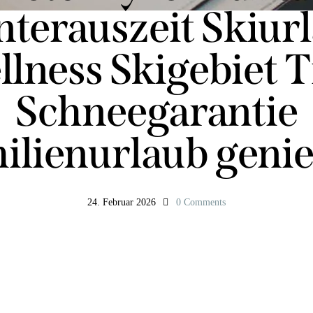
terauszeit Skiur
lness Skigebiet T
Schneegarantie
ilienurlaub geni
24. Februar 2026
0
Comments