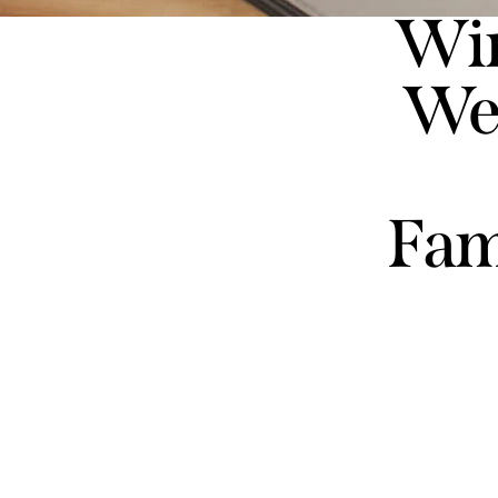
Win
Wel
Fam